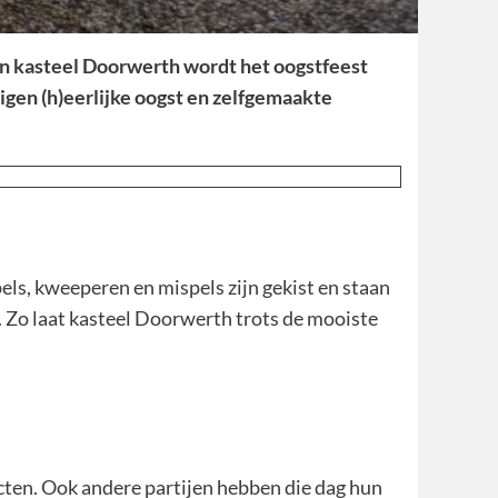
van kasteel Doorwerth wordt het oogstfeest
gen (h)eerlijke oogst en zelfgemaakte
els, kweeperen en mispels zijn gekist en staan
t. Zo laat kasteel Doorwerth trots de mooiste
cten. Ook andere partijen hebben die dag hun