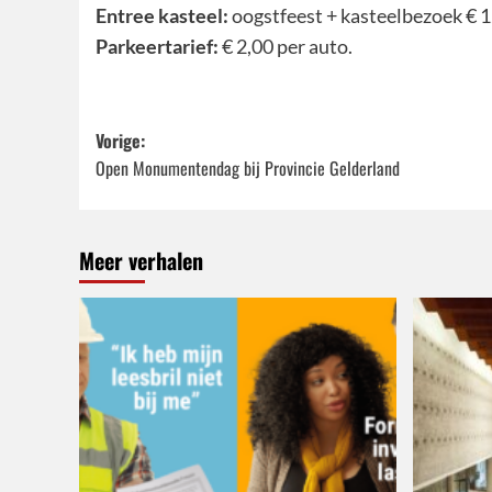
Entree kasteel:
oogstfeest + kasteelbezoek € 
Parkeertarief:
€ 2,00 per auto.
Bericht
Vorige:
Open Monumentendag bij Provincie Gelderland
navigatie
Meer verhalen