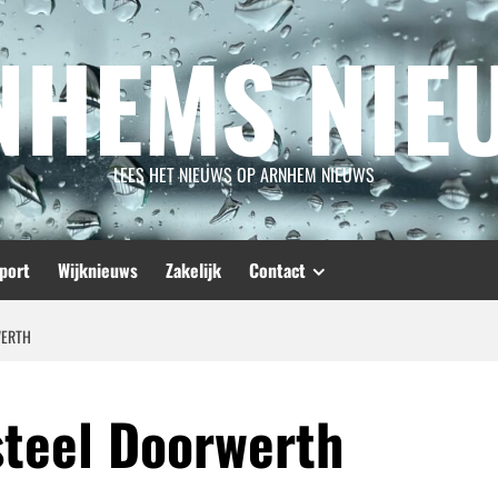
NHEMS NIE
LEES HET NIEUWS OP ARNHEM NIEUWS
port
Wijknieuws
Zakelijk
Contact
WERTH
steel Doorwerth