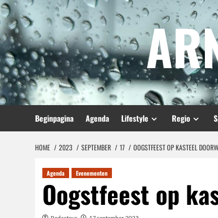
Spring
AR
naar
inhoud
Beginpagina
Agenda
Lifestyle
Regio
S
HOME
2023
SEPTEMBER
17
OOGSTFEEST OP KASTEEL DOOR
Agenda
Evenementen
Oogstfeest op ka
Redacteur
17 september 2023