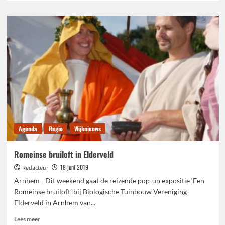
over
Inwoners
en
weggebruikers
eerder
betrekken
bij
inrichting
weg
Agenda
Regio
Wijknieuws
Romeinse bruiloft in Elderveld
18 juni 2019
Redacteur
Arnhem - Dit weekend gaat de reizende pop-up expositie ‘Een
Romeinse bruiloft’ bij Biologische Tuinbouw Vereniging
Elderveld in Arnhem van...
Lees
Lees meer