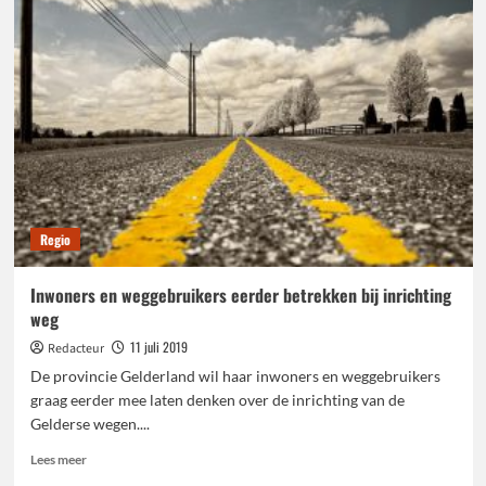
hitte:
nationaal
record
na
75
jaar
gesneuveld
Regio
Inwoners en weggebruikers eerder betrekken bij inrichting
weg
11 juli 2019
Redacteur
De provincie Gelderland wil haar inwoners en weggebruikers
graag eerder mee laten denken over de inrichting van de
Gelderse wegen....
Lees
Lees meer
meer