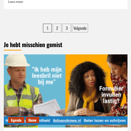
Lees
Lees meer
meer
over
Provincie
Gelderland
Berichten
2
3
Volgende
1
waarschuwt
paginering
voor
te
Je hebt misschien gemist
steile
bodems
in
zwemlocaties
Agenda
Home