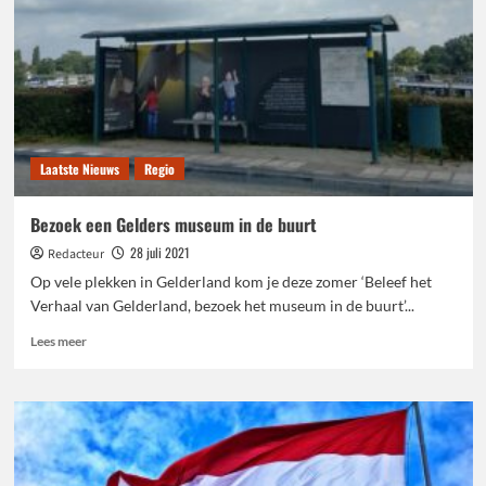
Laatste Nieuws
Regio
Bezoek een Gelders museum in de buurt
28 juli 2021
Redacteur
Op vele plekken in Gelderland kom je deze zomer ‘Beleef het
Verhaal van Gelderland, bezoek het museum in de buurt’...
Lees
Lees meer
meer
over
Bezoek
een
Gelders
museum
in