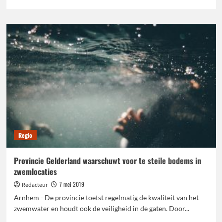
meer
over
We
gaan
warmterecords
verbreken:
zondag
32
graden
Regio
Provincie Gelderland waarschuwt voor te steile bodems in
zwemlocaties
7 mei 2019
Redacteur
Arnhem - De provincie toetst regelmatig de kwaliteit van het
zwemwater en houdt ook de veiligheid in de gaten. Door...