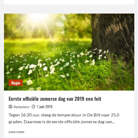
meer
over
Romeinse
bruiloft
in
Elderveld
Regio
Eerste officiële zomerse dag van 2019 een feit
1 juni 2019
Redacteur
Tegen 16:20 uur, steeg de temperatuur in De Bilt naar 25,0
graden. Daarmee is de eerste officiële zomerse dag van...
Lees
Lees meer
meer