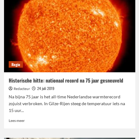
Gelderland
wordt
Arnhemmer
vaakst
getroffen
door
autovandalisme
Regio
Historische hitte: nationaal record na 75 jaar gesneuveld
24 juli 2019
Redacteur
Na bijna 75 jaar is het all-time Nederlandse warmterecord
zojuist verbroken. In Gilze-Rijen steeg de temperatuur iets na
15 uur...
Lees
Lees meer
meer
over
Historische