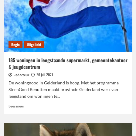
de
buurt
Regio
Uitgelicht
185 woningen in leegstaande supermarkt, gemeentekantoor
& jeugdcentrum
26 juli 2021
Redacteur
De woningnood in Gelderland is hoog. Met het programma
SteenGoed Benutten maakt provincie Gelderland werk van
leegstand om woningen te...
Lees
Lees meer
meer
over
185
woningen
in