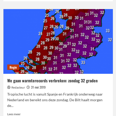
over
Eerste
officiële
zomerse
dag
van
2019
een
feit
Regio
We gaan warmterecords verbreken: zondag 32 graden
31 mei 2019
Redacteur
Tropische lucht is vanuit Spanje en Frankrijk onderweg naar
Nederland en bereikt ons deze zondag. De Bilt haalt morgen
de...
Lees
Lees meer