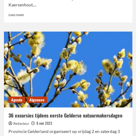
Kaersenhout,...
Lees
Lees meer
meer
over
Gelders
kunstwerk
wil
bijdragen
aan
verwerking
slavernijverleden
Agenda
Algemeen
36 excursies tijdens eerste Gelderse natuurmakersdagen
8 mei 2023
Redacteur
Provincie Gelderland organiseert op vrijdag 2 en zaterdag 3