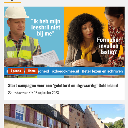
Open Monumentendag bij Provincie Gelderland
3
Home
Streekmuseum Goeree-Overflakkee wint ‘De
Slimste Erfgoedvrijwilliger’
4
Agenda
Nachtelijk Onderhoud N325 IJsseloordweg
(Arnhem)
Agenda
Home
5
Start campagne voor een ‘geletterd en digivaardig’ Gelderland
Agenda
Home
18 september 2023
Redacteur
Start campagne voor een ‘geletterd en digivaardig’
Gelderland
1
Agenda
Evenementen