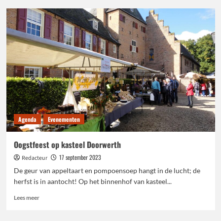
Start
campagne
voor
een
‘geletterd
en
digivaardig’
Gelderland
Agenda
Evenementen
Oogstfeest op kasteel Doorwerth
17 september 2023
Redacteur
De geur van appeltaart en pompoensoep hangt in de lucht; de
herfst is in aantocht! Op het binnenhof van kasteel...
Lees
Lees meer
meer
over