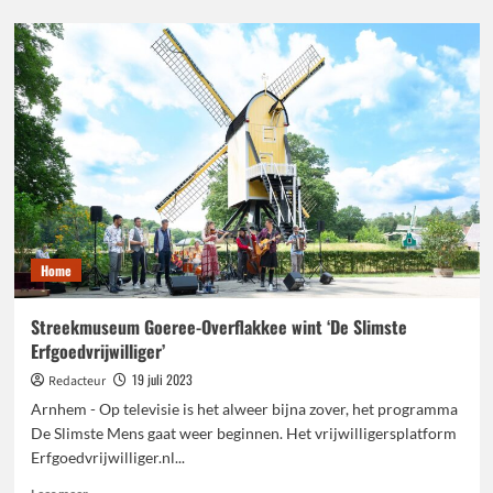
over
Open
Monumentendag
bij
Provincie
Gelderland
Home
Streekmuseum Goeree-Overflakkee wint ‘De Slimste
Erfgoedvrijwilliger’
19 juli 2023
Redacteur
Arnhem - Op televisie is het alweer bijna zover, het programma
De Slimste Mens gaat weer beginnen. Het vrijwilligersplatform
Erfgoedvrijwilliger.nl...
Lees