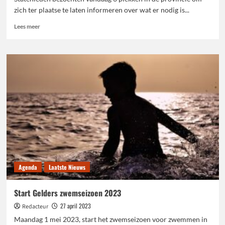
zich ter plaatse te laten informeren over wat er nodig is...
Lees
Lees meer
meer
over
Provinciale
Staten
trekken
de
provincie
in
Agenda
Laatste Nieuws
Start Gelders zwemseizoen 2023
27 april 2023
Redacteur
Maandag 1 mei 2023, start het zwemseizoen voor zwemmen in