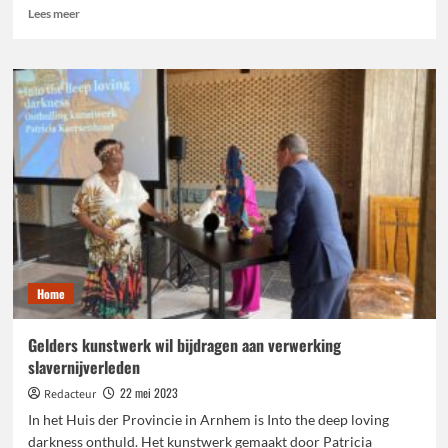
Lees
Lees meer
meer
over
Nachtelijk
Onderhoud
N325
IJsseloordweg
(Arnhem)
Home
Gelders kunstwerk wil bijdragen aan verwerking
slavernijverleden
22 mei 2023
Redacteur
In het Huis der Provincie in Arnhem is Into the deep loving
darkness onthuld. Het kunstwerk gemaakt door Patricia