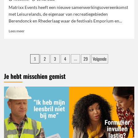
Matrixx Events heeft een nieuwe samenwerkingsovereenkomst
met Leisurelands, de eigenaar van recreatiegebieden
Berendonck en Rhederlaag waar de festivals Emporium en...
Lees
Lees meer
meer
over
EMPORIUM
EN
Berichten
2
3
4
29
Volgende
1
…
DREAMFIELDS
paginering
BLIJVEN
NOG
Je hebt misschien gemist
JAREN
IN
DE
REGIO