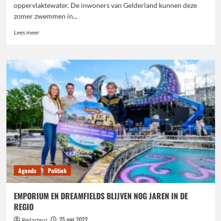
oppervlaktewater. De inwoners van Gelderland kunnen deze
zomer zwemmen in...
Lees
Lees meer
meer
over
Start
Gelders
zwemseizoen
2023
Agenda
Politiek
EMPORIUM EN DREAMFIELDS BLIJVEN NOG JAREN IN DE
REGIO
25 mei 2022
Redacteur