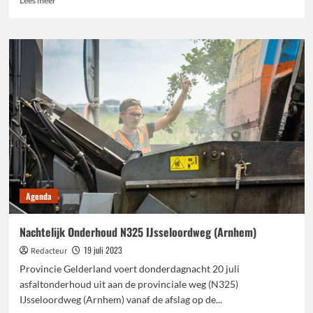
Lees meer
meer
over
Streekmuseum
Goeree-
Overflakkee
wint
‘De
Slimste
Erfgoedvrijwilliger’
Agenda
Nachtelijk Onderhoud N325 IJsseloordweg (Arnhem)
19 juli 2023
Redacteur
Provincie Gelderland voert donderdagnacht 20 juli
asfaltonderhoud uit aan de provinciale weg (N325)
IJsseloordweg (Arnhem) vanaf de afslag op de...