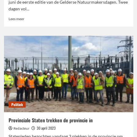
juni de eerste editie van de Gelderse Natuurmakersdagen. Twee
dagen vol...
Lees
Lees meer
meer
over
36
excursies
tijdens
eerste
Gelderse
natuurmakersdagen
Politiek
Provinciale Staten trekken de provincie in
30 april 2023
Redacteur
Statenleden bezochten vandaag 3 plekken in de provincie om