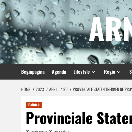
Spring
AR
naar
inhoud
Beginpagina
Agenda
Lifestyle
Regio
S
HOME
2023
APRIL
30
PROVINCIALE STATEN TREKKEN DE PROV
Politiek
Provinciale State
Redacteur
30 april 2023