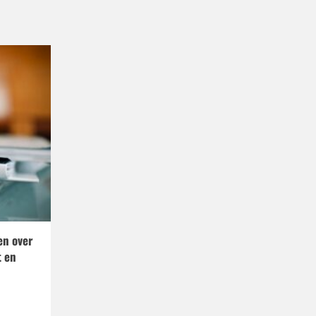
en over
 en