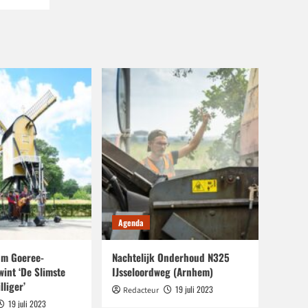
Agenda
m Goeree-
Nachtelijk Onderhoud N325
wint ‘De Slimste
IJsseloordweg (Arnhem)
lliger’
19 juli 2023
Redacteur
19 juli 2023