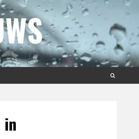
UWS
 in