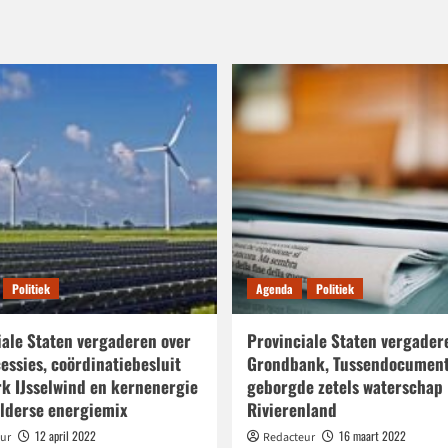
Politiek
Agenda
Politiek
iale Staten vergaderen over
Provinciale Staten vergader
essies, coördinatiebesluit
Grondbank, Tussendocument
k IJsselwind en kernenergie
geborgde zetels waterschap
elderse energiemix
Rivierenland
12 april 2022
16 maart 2022
ur
Redacteur