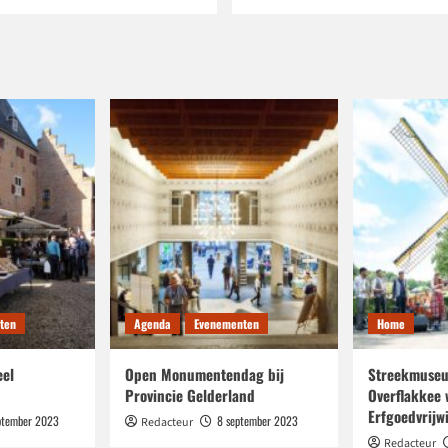
ten
Agenda
Evenementen
Home
eel
Open Monumentendag bij
Streekmuseu
Provincie Gelderland
Overflakkee 
Erfgoedvrijwi
ptember 2023
8 september 2023
Redacteur
Redacteur