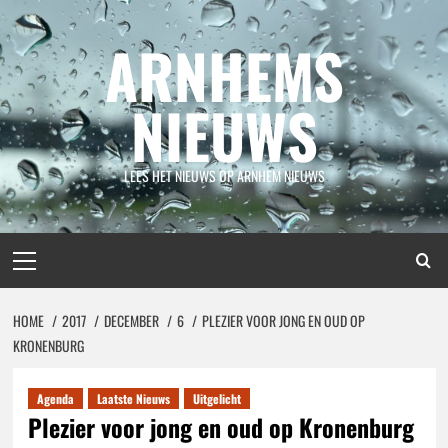
Spring
naar
ARNHEMS
inhoud
NIEUWS
LEES HET NIEUWS OP ARNHEM NIEUWS
Primair
menu
HOME
2017
DECEMBER
6
PLEZIER VOOR JONG EN OUD OP
KRONENBURG
Agenda
Laatste Nieuws
Uitgelicht
Plezier voor jong en oud op Kronenburg