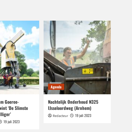
Agenda
m Goeree-
Nachtelijk Onderhoud N325
wint ‘De Slimste
IJsseloordweg (Arnhem)
lliger’
19 juli 2023
Redacteur
19 juli 2023