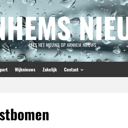
NHEMS NIE
LEES HET NIEUWS OP ARNHEM NIEUWS
port
Wijknieuws
Zakelijk
Contact
rstbomen