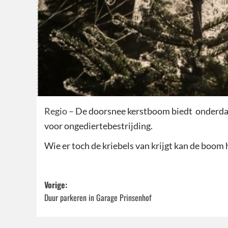
Regio –
De doorsnee kerstboom biedt onderdak a
voor ongediertebestrijding.
Wie er toch de kriebels van krijgt kan de boom 
Bericht
Vorige:
Duur parkeren in Garage Prinsenhof
navigatie