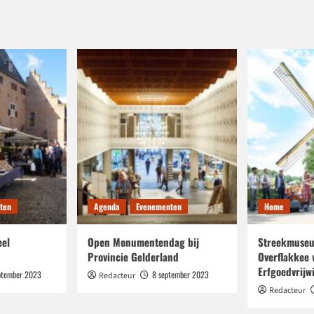
ten
Agenda
Evenementen
Home
eel
Open Monumentendag bij
Streekmuseu
Provincie Gelderland
Overflakkee 
Erfgoedvrijwi
ptember 2023
8 september 2023
Redacteur
Redacteur