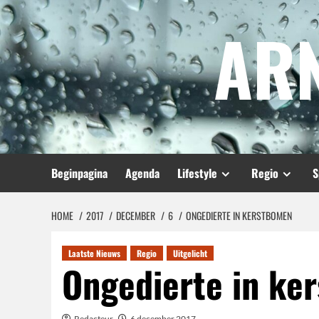
Spring
AR
naar
inhoud
Beginpagina
Agenda
Lifestyle
Regio
S
HOME
2017
DECEMBER
6
ONGEDIERTE IN KERSTBOMEN
Laatste Nieuws
Regio
Uitgelicht
Ongedierte in ke
Redacteur
6 december 2017