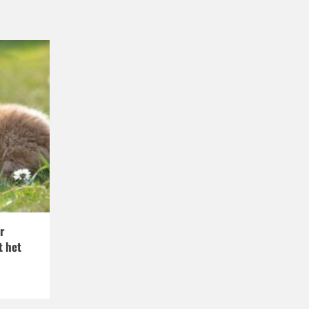
r
t het