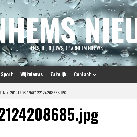
NHEMS NIE
LEES HET NIEUWS OP ARNHEM NIEUWS
Sport
Wijknieuws
Zakelijk
Contact
TEN
20171208_1940122124208685.JPG
2124208685.jpg