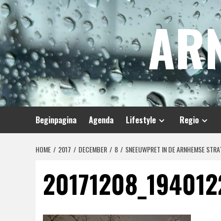
Spring
AR
naar
inhoud
Beginpagina
Agenda
Lifestyle
Regio
HOME
2017
DECEMBER
8
SNEEUWPRET IN DE ARNHEMSE STRA
20171208_194012