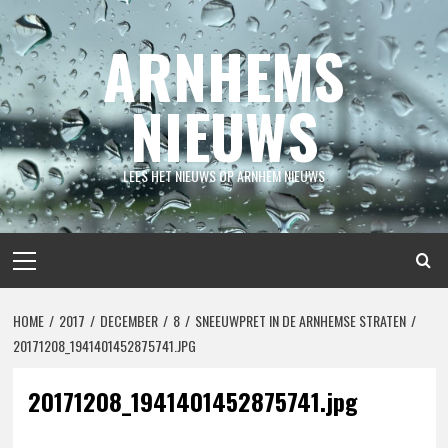
Spring
naar
ARNHEMS
inhoud
NIEUWS
LEES HET NIEUWS OP ARNHEM NIEUWS
Primair
menu
HOME
2017
DECEMBER
8
SNEEUWPRET IN DE ARNHEMSE STRATEN
20171208_1941401452875741.JPG
20171208_1941401452875741.jpg