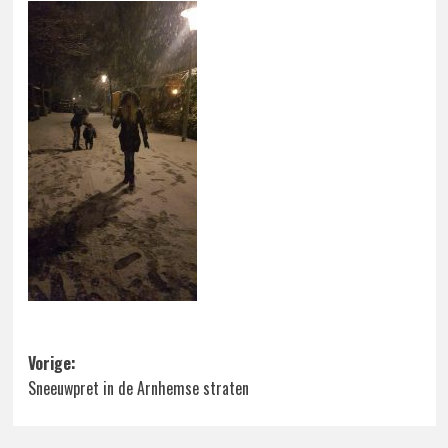
Bericht
Vorige:
Sneeuwpret in de Arnhemse straten
navigatie