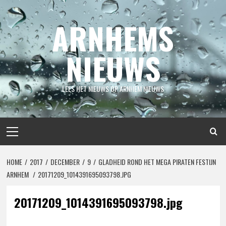
Spring
naar
ARNHEMS
inhoud
NIEUWS
LEES HET NIEUWS OP ARNHEM NIEUWS
Primair
menu
HOME
2017
DECEMBER
9
GLADHEID ROND HET MEGA PIRATEN FESTIJN
ARNHEM
20171209_1014391695093798.JPG
20171209_1014391695093798.jpg