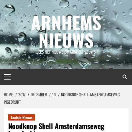
Spring
naar
ARNHEMS
inhoud
NIEUWS
LEES HET NIEUWS OP ARNHEM NIEUWS
Primair
menu
HOME
2017
DECEMBER
10
NOODKNOP SHELL AMSTERDAMSEWEG
INGEDRUKT
Laatste Nieuws
Noodknop Shell Amsterdamseweg