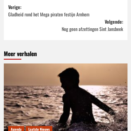
Bericht
Vorige:
Gladheid rond het Mega piraten festijn Arnhem
navigatie
Volgende:
Nog geen afzettingen Sint Jansbeek
Meer verhalen
Agenda
Laatste Nieuws