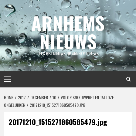
Spring
naar
ARNHEMS
inhoud
NIEUWS
LEES HET NIEUWS OP ARNHEM NIEUWS
Primair
menu
HOME
2017
DECEMBER
10
VOLOP SNEEUWPRET EN TALLOZE
ONGELUKKEN
20171210_1515271860585479.JPG
20171210_1515271860585479.jpg