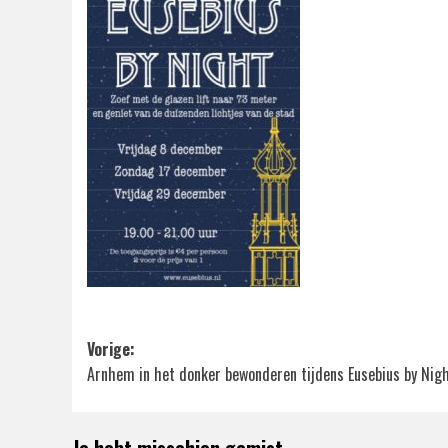
Bericht
Vorige:
Arnhem in het donker bewonderen tijdens Eusebius by Nig
navigatie