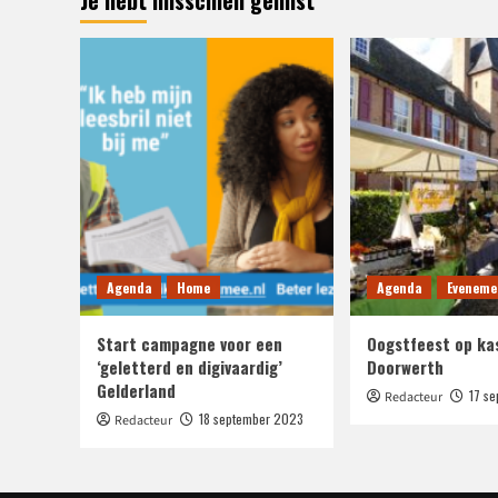
Je hebt misschien gemist
Agenda
Home
Agenda
Eveneme
Start campagne voor een
Oogstfeest op ka
‘geletterd en digivaardig’
Doorwerth
Gelderland
17 s
Redacteur
18 september 2023
Redacteur