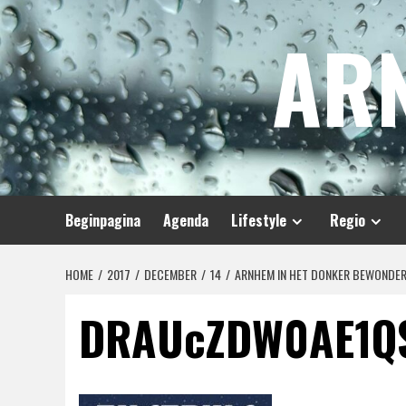
Spring
AR
naar
inhoud
Beginpagina
Agenda
Lifestyle
Regio
HOME
2017
DECEMBER
14
ARNHEM IN HET DONKER BEWONDERE
DRAUcZDW0AE1Q