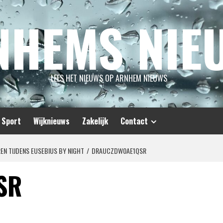
NHEMS NIE
LEES HET NIEUWS OP ARNHEM NIEUWS
Sport
Wijknieuws
Zakelijk
Contact
N TIJDENS EUSEBIUS BY NIGHT
DRAUCZDW0AE1QSR
SR