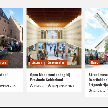
nten
Agenda
Evenementen
Home
steel
Open Monumentendag bij
Streekmuse
Provincie Gelderland
Overflakkee
Erfgoedvrijwi
eptember 2023
8 september 2023
Redacteur
Redacteur