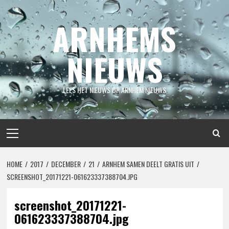
Spring
naar
ARNHEMS
inhoud
NIEUWS
LEES HET NIEUWS OP ARNHEM NIEUWS
Primair
menu
HOME
2017
DECEMBER
21
ARNHEM SAMEN DEELT GRATIS UIT
SCREENSHOT_20171221-061623337388704.JPG
screenshot_20171221-
061623337388704.jpg