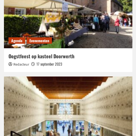
Agenda
Evenementen
Oogstfeest op kasteel Doorwerth
17 september 2023
Redacteur