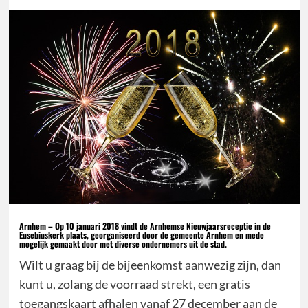
Arnhem – Op 10 januari 2018 vindt de Arnhemse Nieuwjaarsreceptie in de
Eusebiuskerk plaats, georganiseerd door de gemeente Arnhem en mede
mogelijk gemaakt door met diverse ondernemers uit de stad.
Wilt u graag bij de bijeenkomst aanwezig zijn, dan
kunt u, zolang de voorraad strekt, een gratis
toegangskaart afhalen vanaf 27 december aan de