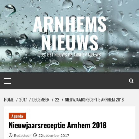
Spring
naar
ARNHEMS
inhoud
NIEUWS
LEES HET NIEUWS OP ARNHEM NIEUWS
Primair
menu
HOME
2017
DECEMBER
22
NIEUWJAARSRECEPTIE ARNHEM 2018
Agenda
Nieuwjaarsreceptie Arnhem 2018
Redacteur
22 december 2017