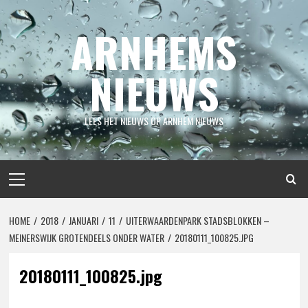
Spring
naar
ARNHEMS
inhoud
NIEUWS
LEES HET NIEUWS OP ARNHEM NIEUWS
Primair
menu
HOME
2018
JANUARI
11
UITERWAARDENPARK STADSBLOKKEN –
MEINERSWIJK GROTENDEELS ONDER WATER
20180111_100825.JPG
20180111_100825.jpg