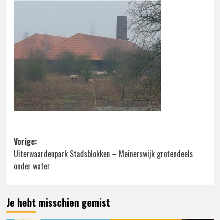
Bericht
Vorige:
Uiterwaardenpark Stadsblokken – Meinerswijk grotendeels
navigatie
onder water
Je hebt misschien gemist