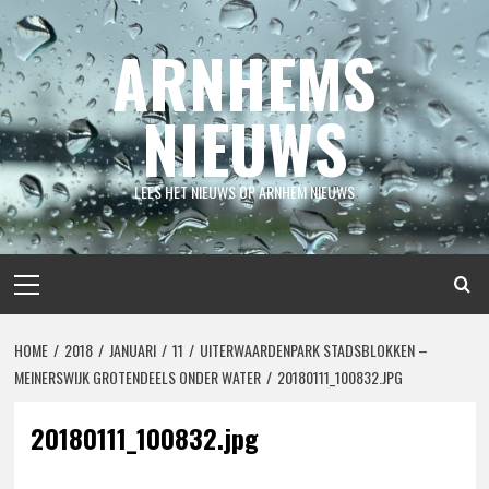
Spring
naar
ARNHEMS
inhoud
NIEUWS
LEES HET NIEUWS OP ARNHEM NIEUWS
Primair
menu
HOME
2018
JANUARI
11
UITERWAARDENPARK STADSBLOKKEN –
MEINERSWIJK GROTENDEELS ONDER WATER
20180111_100832.JPG
20180111_100832.jpg