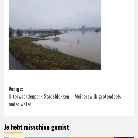
Bericht
Vorige:
Uiterwaardenpark Stadsblokken – Meinerswijk grotendeels
navigatie
onder water
Je hebt misschien gemist