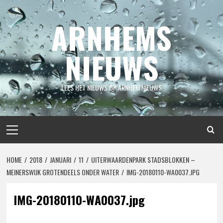
Spring
naar
ARNHEMS
inhoud
NIEUWS
LEES HET NIEUWS OP ARNHEM NIEUWS
Primair
menu
HOME
2018
JANUARI
11
UITERWAARDENPARK STADSBLOKKEN –
MEINERSWIJK GROTENDEELS ONDER WATER
IMG-20180110-WA0037.JPG
IMG-20180110-WA0037.jpg