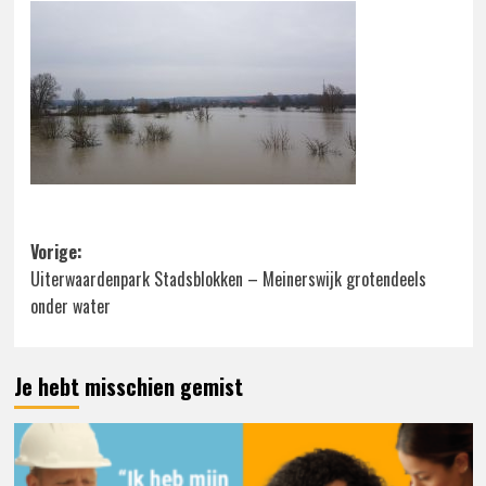
Bericht
Vorige:
Uiterwaardenpark Stadsblokken – Meinerswijk grotendeels
navigatie
onder water
Je hebt misschien gemist