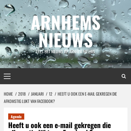
Spring
naar
ARNHEMS
inhoud
NIEUWS
LEES HET NIEUWS OP ARNHEM NIEUWS
Primair
menu
HOME
2018
JANUARI
12
HEEFT U OOK EEN E-MAIL GEKREGEN DIE
AFKOMSTIG LIJKT VAN FACEBOOK?
Agenda
Heeft u ook een e-mail gekregen die