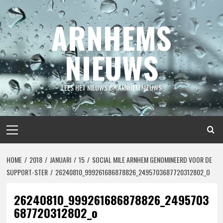
Spring
naar
ARNHEMS
inhoud
NIEUWS
LEES HET NIEUWS OP ARNHEM NIEUWS
Primair
menu
HOME
2018
JANUARI
15
SOCIAL MILE ARNHEM GENOMINEERD VOOR DE
SUPPORT-STER
26240810_999261686878826_2495703687720312802_O
26240810_999261686878826_2495703
687720312802_o