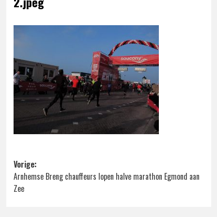
2.jpeg
Bericht
Vorige:
Arnhemse Breng chauffeurs lopen halve marathon Egmond aan
navigatie
Zee