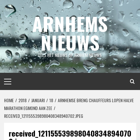
Spring
naar
ARNHEMS
inhoud
NIEUWS
LEES HET NIEUWS OP ARNHEM NIEUWS
Primair
menu
HOME
2018
JANUARI
18
ARNHEMSE BRENG CHAUFFEURS LOPEN HALVE
MARATHON EGMOND AAN ZEE
RECEIVED_1211555398980408348940702.JPEG
received_121155539898040834894070