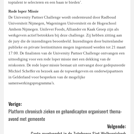
toptalent te selecteren en een baan te bieden’.
Rode loper Missie
De University Partner Challenge wordt ondersteund door Radboud
Universiteit Nijmegen, Wageningen Universiteit en de Hogeschool
Arnhem Nijmegen. Unilever Foods, Alliander en Kaak Groep zijn als
werkgevers actief betrokken bij deze challenge. Zij hebben zitting aan
de jury die de inzendingen beoordeeld. Inzendingen door buitenlandse
publieke en private leerinstituten mogen ingestuurd worden tot 21 maart
17:00. De finalisten van de University Partner Challenge ontvangen een
uitnodiging voor een rode loper missie met een dekking van de
reiskosten. De rode loper missie bestaat uit ontvangst door gedeputeerde
Michiel Scheffer en bezoek aan de topwerkgevers en onderwijspartners
in Gelderland voor bespreken van de mogelijke
samenwerkingsprogramma’s.
Bericht
Vorige:
Platform chronisch zieken en gehandicapten organiseert thema-
navigatie
avond met gemeente
Volgende:
Grote muntvondst in de Zutphense Sint Walburgiskerk