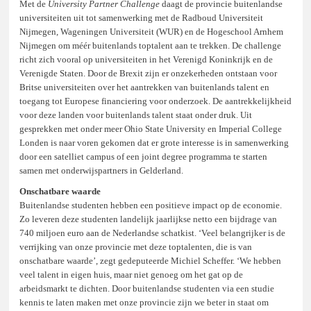
Met de
University Partner Challenge
daagt de provincie buitenlandse
universiteiten uit tot samenwerking met de Radboud Universiteit
Nijmegen, Wageningen Universiteit (WUR) en de Hogeschool Arnhem
Nijmegen om méér buitenlands toptalent aan te trekken. De challenge
richt zich vooral op universiteiten in het Verenigd Koninkrijk en de
Verenigde Staten. Door de Brexit zijn er onzekerheden ontstaan voor
Britse universiteiten over het aantrekken van buitenlands talent en
toegang tot Europese financiering voor onderzoek. De aantrekkelijkheid
voor deze landen voor buitenlands talent staat onder druk. Uit
gesprekken met onder meer Ohio State University en Imperial College
Londen is naar voren gekomen dat er grote interesse is in samenwerking
door een satelliet campus of een joint degree programma te starten
samen met onderwijspartners in Gelderland.
Onschatbare waarde
Buitenlandse studenten hebben een positieve impact op de economie.
Zo leveren deze studenten landelijk jaarlijkse netto een bijdrage van
740 miljoen euro aan de Nederlandse schatkist. ‘Veel belangrijker is de
verrijking van onze provincie met deze toptalenten, die is van
onschatbare waarde’, zegt gedeputeerde Michiel Scheffer. ‘We hebben
veel talent in eigen huis, maar niet genoeg om het gat op de
arbeidsmarkt te dichten. Door buitenlandse studenten via een studie
kennis te laten maken met onze provincie zijn we beter in staat om