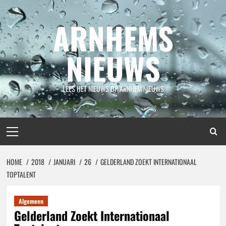
Spring
naar
ARNHEMS
inhoud
NIEUWS
LEES HET NIEUWS OP ARNHEM NIEUWS
Primair
menu
HOME
2018
JANUARI
26
GELDERLAND ZOEKT INTERNATIONAAL
TOPTALENT
Algemeen
Gelderland Zoekt Internationaal