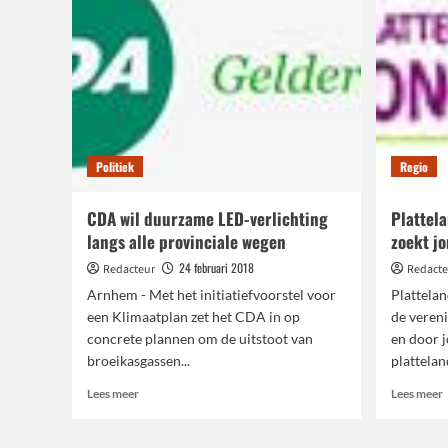
Politiek
Regio
CDA wil duurzame LED-verlichting
Plattel
langs alle provinciale wegen
zoekt jo
24 februari 2018
Redacteur
Redacte
Arnhem - Met het initiatiefvoorstel voor
Plattelan
een Klimaatplan zet het CDA in op
de veren
concrete plannen om de uitstoot van
en door 
broeikasgassen...
plattelan
Lees
L
Lees meer
Lees meer
meer
over
o
CDA
P