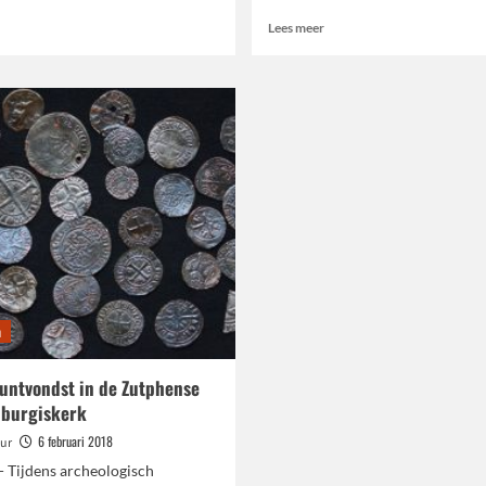
ees
Lees
Lees meer
meer
meer
ver
over
eestelijke
Provincie
optocht
vervangt
225
oude
aar
laanbomen
ele
Koningsweg
ijders
(N311)
n
untvondst in de Zutphense
lburgiskerk
6 februari 2018
ur
- Tijdens archeologisch