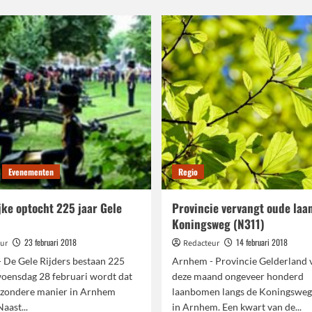
het
ongeren
kloppend
elderland
hart
oekt
van
ong
de
alent
zorg
Evenementen
Regio
jke optocht 225 jaar Gele
Provincie vervangt oude la
Koningsweg (N311)
23 februari 2018
14 februari 2018
ur
Redacteur
 De Gele Rijders bestaan 225
Arnhem - Provincie Gelderland 
woensdag 28 februari wordt dat
deze maand ongeveer honderd
jzondere manier in Arnhem
laanbomen langs de Koningsweg
aast...
in Arnhem. Een kwart van de...