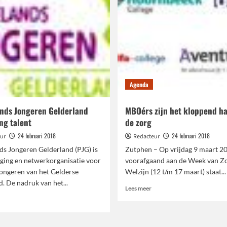
Agenda
ands Jongeren Gelderland
MBOérs zijn het kloppend ha
ng talent
de zorg
24 februari 2018
24 februari 2018
ur
Redacteur
ds Jongeren Gelderland (PJG) is
Zutphen – Op vrijdag 9 maart 20
iging en netwerkorganisatie voor
voorafgaand aan de Week van Zo
jongeren van het Gelderse
Welzijn (12 t/m 17 maart) staat...
d. De nadruk van het...
Lees
Lees meer
meer
ees
over
meer
MBOérs
ver
zijn
lattelands