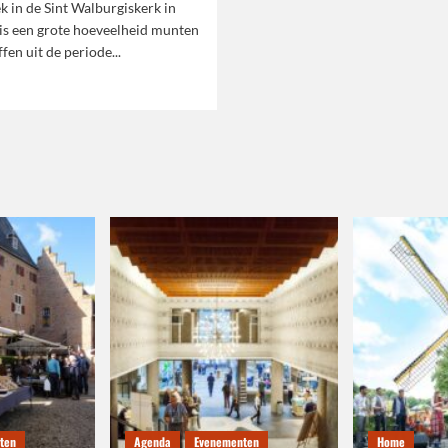
 in de Sint Walburgiskerk in
is een grote hoeveelheid munten
fen uit de periode...
ees
meer
ver
Grote
muntvondst
n
de
Zutphense
int
alburgiskerk
ten
Agenda
Evenementen
Home