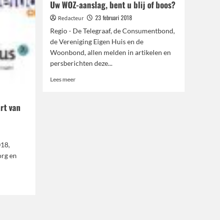
Uw WOZ-aanslag, bent u blij of boos?
23 februari 2018
Redacteur
Regio - De Telegraaf, de Consumentbond,
de Vereniging Eigen Huis en de
Woonbond, allen melden in artikelen en
persberichten deze...
Lees
Lees meer
meer
over
rt van
Uw
WOZ-
aanslag,
bent
u
18,
blij
rg en
of
boos?