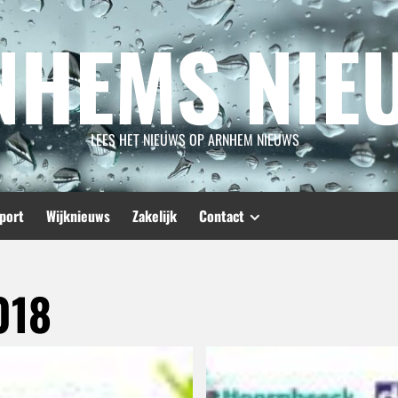
NHEMS NIE
LEES HET NIEUWS OP ARNHEM NIEUWS
port
Wijknieuws
Zakelijk
Contact
018