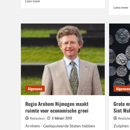
Lees
Lees meer
meer
L
Lees meer
over
Werkzaamheden
o
verkeerslichten
F
Lange
Wal
–
j
Lange
G
Water
R
Algemeen
Algemee
Regio Arnhem Nijmegen maakt
Grote m
ruimte voor economische groei
Sint Wa
6 februari 2018
Redacteur
Redacte
Arnhem - Gedeputeerde Staten hebben
Zutphen 