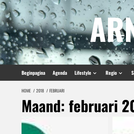
Spring
AR
naar
inhoud
Beginpagina
Agenda
Lifestyle
Regio
S
HOME
2018
FEBRUARI
Maand:
februari 2