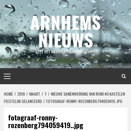
Spring
naar
ARNHEMS
inhoud
NIEUWS
LEES HET NIEUWS OP ARNHEM NIEUWS
Primair
menu
HOME
2018
MAART
7
NIEUWE SAMENWERKING VAN RUIM 40 KASTELEN
FEESTELIJK GELANCEERD
FOTOGRAAF-RONNY-ROZENBERG794059419..JPG
fotograaf-ronny-
rozenberg794059419..jpg