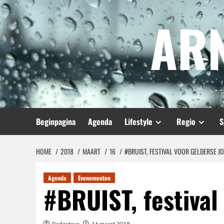
Spring
AR
naar
inhoud
Beginpagina
Agenda
Lifestyle
Regio
S
HOME
2018
MAART
16
#BRUIST, FESTIVAL VOOR GELDERSE J
Agenda
Evenementen
#BRUIST, festival
Redacteur
16 maart 2018