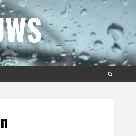
UWS
en