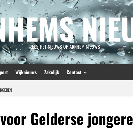
NHEMS NIE
LEES HET NIEUWS OP ARNHEM NIEUWS
port
Wijknieuws
Zakelijk
Contact
ONGEREN
 voor Gelderse jonger