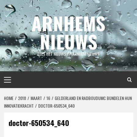
Spring
naar
ARNHEMS
inhoud
NIEUWS
LEES HET NIEUWS OP ARNHEM NIEUWS
Primair
menu
HOME
2018
MAART
16
GELDERLAND EN RADBOUDUMC BUNDELEN HUN
INNOVATIEKRACHT
DOCTOR-650534_640
doctor-650534_640