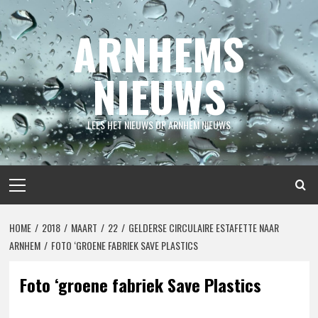
Spring
naar
ARNHEMS
inhoud
NIEUWS
LEES HET NIEUWS OP ARNHEM NIEUWS
Primair
menu
HOME
2018
MAART
22
GELDERSE CIRCULAIRE ESTAFETTE NAAR
ARNHEM
FOTO ‘GROENE FABRIEK SAVE PLASTICS
Foto ‘groene fabriek Save Plastics