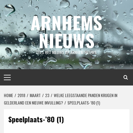
Spring
naar
ARNHEMS
inhoud
NIEUWS
LEES HET NIEUWS OP ARNHEM NIEUWS
Primair
menu
HOME
2018
MAART
23
WELKE LEEGSTAANDE PANDEN KRIJGEN IN
GELDERLAND EEN NIEUWE INVULLING?
SPEELPLAATS-’80 (1)
Speelplaats-’80 (1)