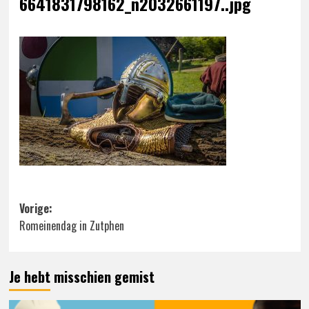
6641831798162_n2032661197..jpg
Bericht
Vorige:
Romeinendag in Zutphen
navigatie
Je hebt misschien gemist