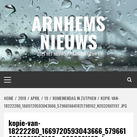
Spring
naar
ARNHEMS
inhoud
NIEUWS
LEES HET NIEUWS OP ARNHEM NIEUWS
Primair
menu
HOME
2018
APRIL
19
ROMEINENDAG IN ZUTPHEN
KOPIE-VAN-
18222280_1669720593043666_5796616641831798162_N2032661197..JPG
kopie-van-
18222280_1669720593043666_579661