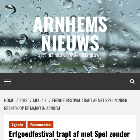
Spring
naar
ARNHEMS
inhoud
NIEUWS
LEES HET NIEUWS OP ARNHEM NIEUWS
Primair
menu
HOME
2018
MEI
8
ERFGOEDFESTIVAL TRAPT AF MET SPEL ZONDER
GRENZEN OP DE MARKT IN ARNHEM
Agenda
Evenementen
Erfgoedfestival trapt af met Spel zonder