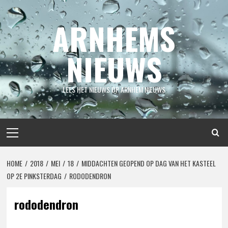
Spring
naar
ARNHEMS
inhoud
NIEUWS
LEES HET NIEUWS OP ARNHEM NIEUWS
Primair
menu
HOME
2018
MEI
18
MIDDACHTEN GEOPEND OP DAG VAN HET KASTEEL
OP 2E PINKSTERDAG
RODODENDRON
rododendron