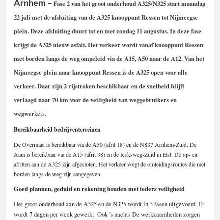
Arnhem –
Fase 2 van het groot onderhoud A325/N325 start maandag
22 juli met de afsluiting
van de A325 knooppunt Ressen tot Nijmeegse
plein. Deze afsluiting duurt tot en met zondag 11 augustus. In deze fase
krijgt de A325 nieuw asfalt. Het verkeer wordt vanaf knooppunt Ressen
met borden langs de weg omgeleid via de A15, A50 naar de A12. Van het
Nijmeegse plein naar knooppunt Ressen is de A325 open voor alle
verkeer. Daar zijn 2 rijstroken beschikbaar en de snelheid blijft
verlaagd naar 70 km
voor de veiligheid van weggebruikers en
wegwer
kers.
Bereikbaarheid bedrijventerreinen
De Overmaat is bereikbaar via de A50 (afrit 18) en de N837 Arnhem-Zuid. De
Aam is bereikbaar via de A15 (afrit 38) en de Rijksweg-Zuid in Elst. De op- en
afritten
aan de A325 zijn afgesloten. Het verkeer volgt de omleidingsroutes die met
borden langs de weg zijn aangegeven.
Goed plannen, geduld en rekening houden met ieders veiligheid
Het groot onderhoud aan de A325 en de N325 wordt in 3 fasen uitgevoerd. Er
wordt 7 dagen per week gewerkt. Ook ’s nachts De werkzaamheden zorgen