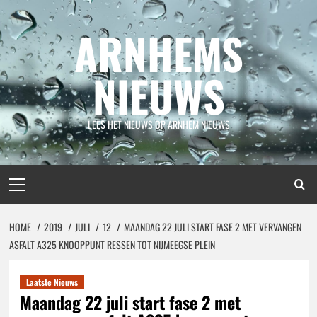
Spring
naar
ARNHEMS
inhoud
NIEUWS
LEES HET NIEUWS OP ARNHEM NIEUWS
Primair
menu
HOME
2019
JULI
12
MAANDAG 22 JULI START FASE 2 MET VERVANGEN
ASFALT A325 KNOOPPUNT RESSEN TOT NIJMEEGSE PLEIN
Laatste Nieuws
Maandag 22 juli start fase 2 met