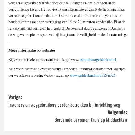
voor ernstigeverkeershinder door de afsluitingen en omleidingen in de
verschillende fasen.. Het advies is om alternatieven zoals de fiets, openbaar
vervoer te gebruiken als dat kan. Gebruik de officiële omleidingsroutes en
houdt rekening met een vertraging van 15 tot 20
minuten zonder file. Plan de
reis op tijd, rijd veilig en heb geduld. De overlast duurt één zomer. Daarna is
de weg weer spic en span wat bijdraagt aan de veiligheid en de doorstroming.
.
Meer informatie op websites
Kijk voor actuele verkeersinformatie op www.
bereikbaargelderland.nl
.
Kijk voor informatie over de werkzaamheden, informatiebladen met kaartjes
per werkfase en veelgestelde vragen op
www.gelderland.nl/a325-n325
.
Bericht
Vorige:
Inwoners en weggebruikers eerder betrekken bij inrichting weg
navigatie
Volgende:
Beroemde personen thuis op Middachten