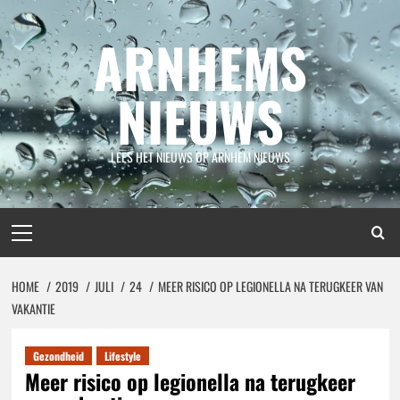
Spring
naar
ARNHEMS
inhoud
NIEUWS
LEES HET NIEUWS OP ARNHEM NIEUWS
Primair
menu
HOME
2019
JULI
24
MEER RISICO OP LEGIONELLA NA TERUGKEER VAN
VAKANTIE
Gezondheid
Lifestyle
Meer risico op legionella na terugkeer