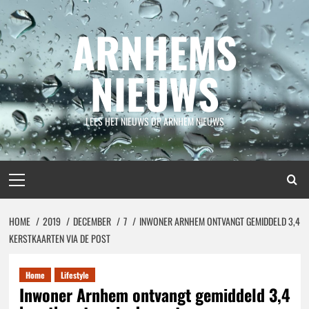
Spring
naar
ARNHEMS
inhoud
NIEUWS
LEES HET NIEUWS OP ARNHEM NIEUWS
Primair
menu
HOME
2019
DECEMBER
7
INWONER ARNHEM ONTVANGT GEMIDDELD 3,4
KERSTKAARTEN VIA DE POST
Home
Lifestyle
Inwoner Arnhem ontvangt gemiddeld 3,4