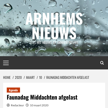
Spring
naar
ARNHEMS
inhoud
NIEUWS
LEES HET NIEUWS OP ARNHEM NIEUWS
Primair
menu
HOME
2020
MAART
10
FAUNADAG MIDDACHTEN AFGELAST
Agenda
Faunadag Middachten afgelast
Redacteur
10 maart 2020