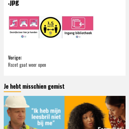
.jpg
Bericht
Vorige:
Rozet gaat weer open
navigatie
Je hebt misschien gemist