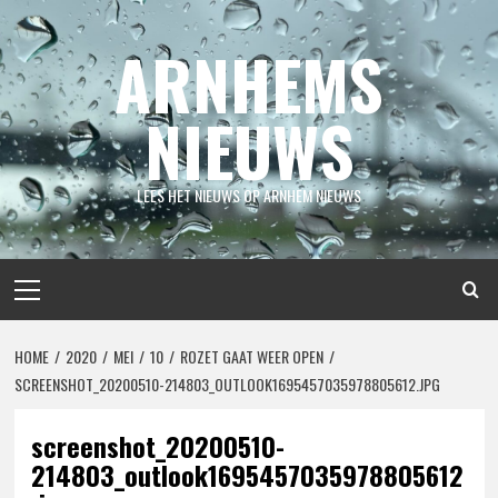
Spring
naar
ARNHEMS
inhoud
NIEUWS
LEES HET NIEUWS OP ARNHEM NIEUWS
Primair
menu
HOME
2020
MEI
10
ROZET GAAT WEER OPEN
SCREENSHOT_20200510-214803_OUTLOOK1695457035978805612.JPG
screenshot_20200510-
214803_outlook1695457035978805612