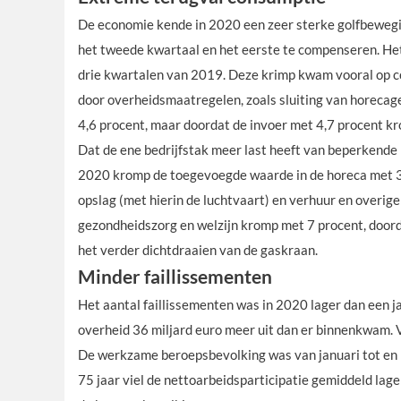
De economie kende in 2020 een zeer sterke golfbewegin
het tweede kwartaal en het eerste te compenseren. Het
drie kwartalen van 2019. Deze krimp kwam vooral op c
door overheidsmaatregelen, zoals sluiting van horecag
4,6 procent, maar doordat de invoer met 4,7 procent kro
Dat de ene bedrijfstak meer last heeft van beperkende
2020 kromp de toegevoegde waarde in de horeca met 33 
opslag (met hierin de luchtvaart) en verhuur en overig
gezondheidszorg en welzijn kromp met 7 procent, door
het verder dichtdraaien van de gaskraan.
Minder faillissementen
Het aantal faillissementen was in 2020 lager dan een j
overheid 36 miljard euro meer uit dan er binnenkwam. 
De werkzame beroepsbevolking was van januari tot en m
75 jaar viel de nettoarbeidsparticipatie gemiddeld lag