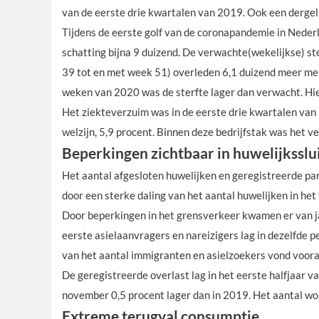
van de eerste drie kwartalen van 2019. Ook een dergeli
Tijdens de eerste golf van de coronapandemie in Neder
schatting bijna 9 duizend. De verwachte(wekelijkse) st
39 tot en met week 51) overleden 6,1 duizend meer men
weken van 2020 was de sterfte lager dan verwacht. Hie
Het ziekteverzuim was in de eerste drie kwartalen van
welzijn, 5,9 procent. Binnen deze bedrijfstak was het ve
Beperkingen zichtbaar in huwelijksslui
Het aantal afgesloten huwelijken en geregistreerde pa
door een sterke daling van het aantal huwelijken in he
Door beperkingen in het grensverkeer kwamen er van ja
eerste asielaanvragers en nareizigers lag in dezelfde 
van het aantal immigranten en asielzoekers vond vooral
De geregistreerde overlast lag in het eerste halfjaar 
november 0,5 procent lager dan in 2019. Het aantal won
Extreme terugval consumptie