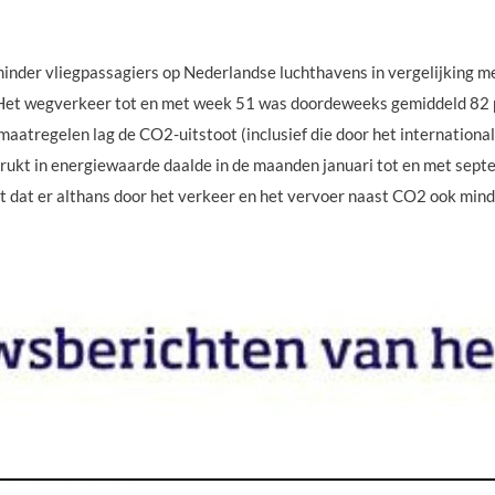
nder vliegpassagiers op Nederlandse luchthavens in vergelijking met
. Het wegverkeer tot en met week 51 was doordeweeks gemiddeld 82 
tregelen lag de CO2-uitstoot (inclusief die door het internationale
drukt in energiewaarde daalde in de maanden januari tot en met sept
t dat er althans door het verkeer en het vervoer naast CO2 ook minde