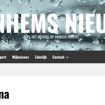
NHEMS NIE
LEES HET NIEUWS OP ARNHEM NIEUWS
port
Wijknieuws
Zakelijk
Contact
na