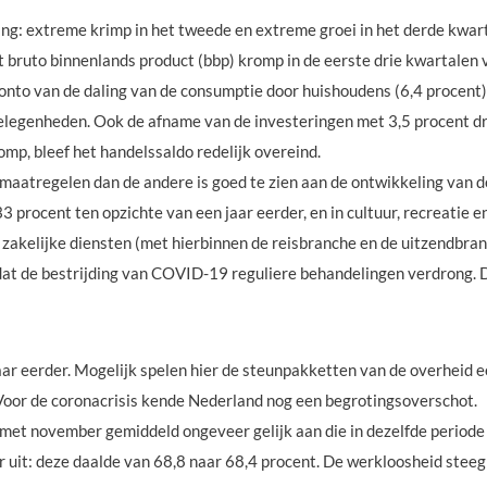
g: extreme krimp in het tweede en extreme groei in het derde kwarta
 bruto binnenlands product (bbp) kromp in de eerste drie kwartalen 
onto van de daling van de consumptie door huishoudens (6,4 procen
elegenheden. Ook de afname van de investeringen met 3,5 procent dr
mp, bleef het handelssaldo redelijk overeind.
 maatregelen dan de andere is goed te zien aan de ontwikkeling van 
procent ten opzichte van een jaar eerder, en in cultuur, recreatie 
e zakelijke diensten (met hierbinnen de reisbranche en de uitzendbr
dat de bestrijding van COVID-19 reguliere behandelingen verdrong.
aar eerder. Mogelijk spelen hier de steunpakketten van de overheid ee
Voor de coronacrisis kende Nederland nog een begrotingsoverschot.
et november gemiddeld ongeveer gelijk aan die in dezelfde periode 
er uit: deze daalde van 68,8 naar 68,4 procent. De werkloosheid steeg