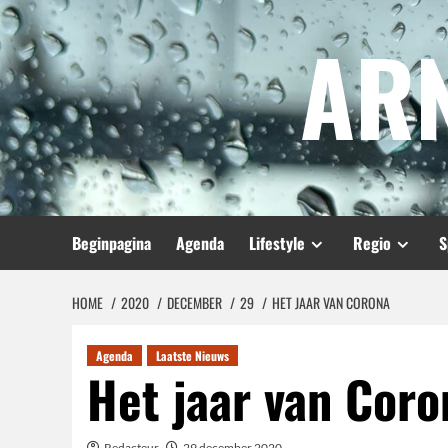
Spring
AR
naar
inhoud
Beginpagina
Agenda
Lifestyle
Regio
S
HOME
2020
DECEMBER
29
HET JAAR VAN CORONA
Agenda
Laatste Nieuws
Het jaar van Coro
Redacteur
29 december 2020