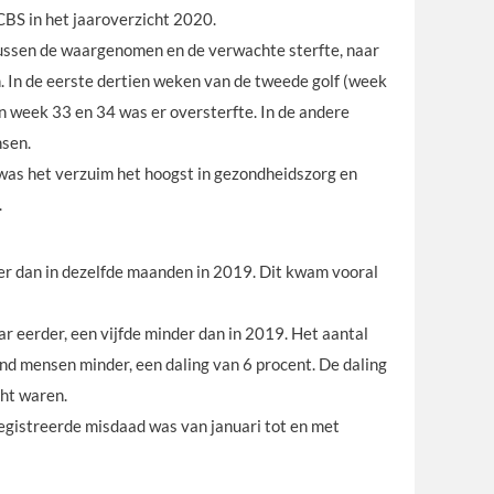
CBS in het jaaroverzicht 2020.
 tussen de waargenomen en de verwachte sterfte, naar
. In de eerste dertien weken van de tweede golf (week
n week 33 en 34 was er oversterfte. In de andere
nsen.
 was het verzuim het hoogst in gezondheidszorg en
.
er dan in dezelfde maanden in 2019. Dit kwam vooral
 eerder, een vijfde minder dan in 2019. Het aantal
end mensen minder, een daling van 6 procent. De daling
cht waren.
registreerde misdaad was van januari tot en met