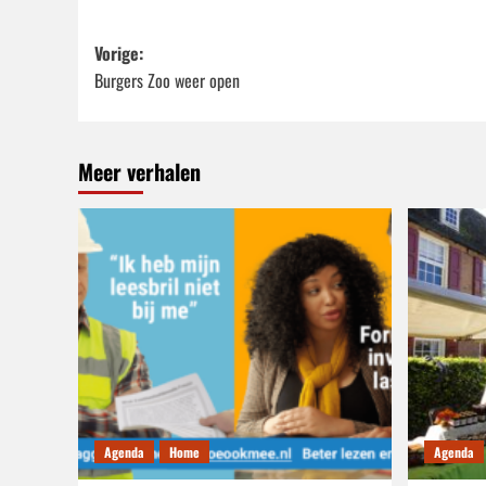
Bericht
Vorige:
Burgers Zoo weer open
navigatie
Meer verhalen
Agenda
Home
Agenda