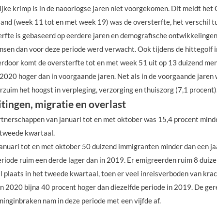
jke krimp is in de naoorlogse jaren niet voorgekomen. Dit meldt het 
land (week 11 tot en met week 19) was de oversterfte, het verschil
erfte is gebaseerd op eerdere jaren en demografische ontwikkelingen
sen dan voor deze periode werd verwacht. Ook tijdens de hittegolf i
rdoor komt de oversterfte tot en met week 51 uit op 13 duizend me
 2020 hoger dan in voorgaande jaren. Net als in de voorgaande jaren
rzuim het hoogst in verpleging, verzorging en thuiszorg (7,1 procent)
tingen, migratie en overlast
rtnerschappen van januari tot en met oktober was 15,4 procent mind
t tweede kwartaal.
nuari tot en met oktober 50 duizend immigranten minder dan een jaar
periode ruim een derde lager dan in 2019. Er emigreerden ruim 8 duiz
 plaats in het tweede kwartaal, toen er veel inreisverboden van kra
van 2020 bijna 40 procent hoger dan diezelfde periode in 2019. De ge
inginbraken nam in deze periode met een vijfde af.