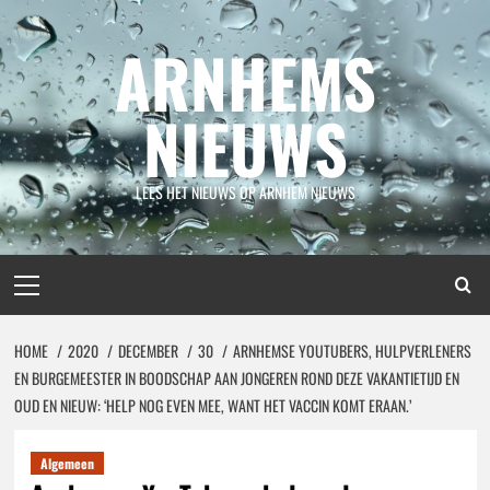
Spring
naar
ARNHEMS
inhoud
NIEUWS
LEES HET NIEUWS OP ARNHEM NIEUWS
Primair
menu
HOME
2020
DECEMBER
30
ARNHEMSE YOUTUBERS, HULPVERLENERS
EN BURGEMEESTER IN BOODSCHAP AAN JONGEREN ROND DEZE VAKANTIETIJD EN
OUD EN NIEUW: ‘HELP NOG EVEN MEE, WANT HET VACCIN KOMT ERAAN.’
Algemeen