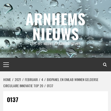
Spring
naar
ARNHEMS
inhoud
NIEUWS
LEES HET NIEUWS OP ARNHEM NIEUWS
Primair
menu
HOME
2021
FEBRUARI
4
BIOPANEL EN OMLAB WINNEN GELDERSE
CIRCULAIRE INNOVATIE TOP 20
0137
0137