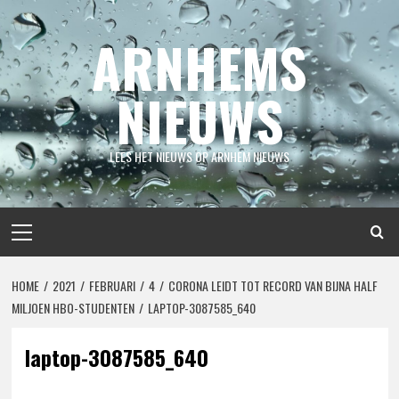
Spring
naar
ARNHEMS
inhoud
NIEUWS
LEES HET NIEUWS OP ARNHEM NIEUWS
Primair
menu
HOME
2021
FEBRUARI
4
CORONA LEIDT TOT RECORD VAN BIJNA HALF
MILJOEN HBO-STUDENTEN
LAPTOP-3087585_640
laptop-3087585_640