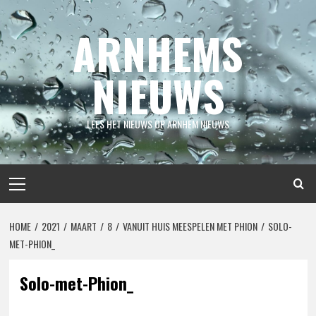
Spring
naar
ARNHEMS
inhoud
NIEUWS
LEES HET NIEUWS OP ARNHEM NIEUWS
Primair
menu
HOME
2021
MAART
8
VANUIT HUIS MEESPELEN MET PHION
SOLO-
MET-PHION_
Solo-met-Phion_