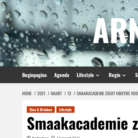
Spring
AR
naar
inhoud
Beginpagina
Agenda
Lifestyle
Regio
S
HOME
2021
MAART
13
SMAAKACADEMIE ZOEKT HBO’ERS VO
Eten & Drinken
Lifestyle
Smaakacademie z
Redacteur
13 maart 2021