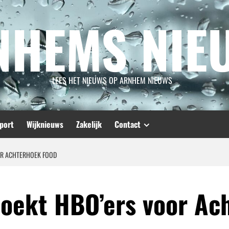
NHEMS NIE
LEES HET NIEUWS OP ARNHEM NIEUWS
port
Wijknieuws
Zakelijk
Contact
OR ACHTERHOEK FOOD
oekt HBO’ers voor Ac