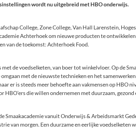
nstellingen wordt nu uitgebreid met HBO onderwijs.
aafschap College, Zone College, Van Hall Larenstein, Hog
cademie Achterhoek om nieuwe producten te ontwikkelen 
en van de toekomst: Achterhoek Food.
met de voedselketen, van boer tot winkelvloer. Op de Sma
 ze omgaan met de nieuwste technieken en het samenwerken 
aar er is steeds meer behoefte aan vakmensen op HBO nive
or HBO’ers die willen ondernemen met duurzaam, gezond e
or de Smaakacademie vanuit Onderwijs & Arbeidsmarkt Ged
ustrie van morgen. Een duurzame en eerlijke voedselketen
.