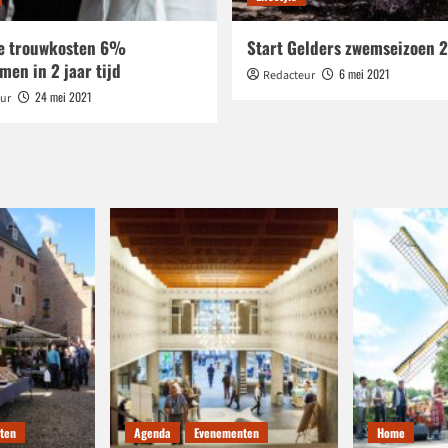
e trouwkosten 6%
Start Gelders zwemseizoen 
en in 2 jaar tijd
6 mei 2021
Redacteur
24 mei 2021
ur
ten
Agenda
Evenementen
Home