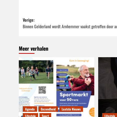
Bericht
Vorige:
Binnen Gelderland wordt Arnhemmer vaakst getroffen door a
navigatie
Meer verhalen
Agenda
Gezondheid
Laatste Nieuws
Lifestyle
Sport
Lifestyle