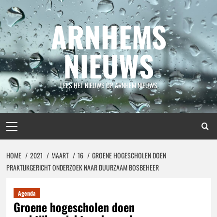
Spring
naar
ARNHEMS
inhoud
NIEUWS
LEES HET NIEUWS OP ARNHEM NIEUWS
Primair
menu
HOME
2021
MAART
16
GROENE HOGESCHOLEN DOEN
PRAKTIJKGERICHT ONDERZOEK NAAR DUURZAAM BOSBEHEER
Agenda
Groene hogescholen doen