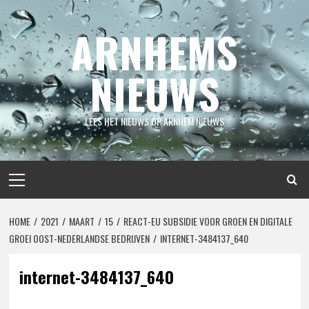
Spring
naar
ARNHEMS
inhoud
NIEUWS
LEES HET NIEUWS OP ARNHEM NIEUWS
Primair
menu
HOME
2021
MAART
15
REACT-EU SUBSIDIE VOOR GROEN EN DIGITALE
GROEI OOST-NEDERLANDSE BEDRIJVEN
INTERNET-3484137_640
internet-3484137_640