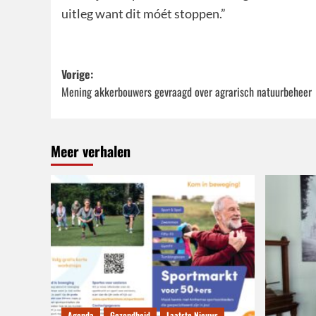
uitleg want dit móét stoppen.”
Bericht
Vorige:
Mening akkerbouwers gevraagd over agrarisch natuurbeheer
navigatie
Meer verhalen
Agenda
Gezondheid
Laatste Nieuws