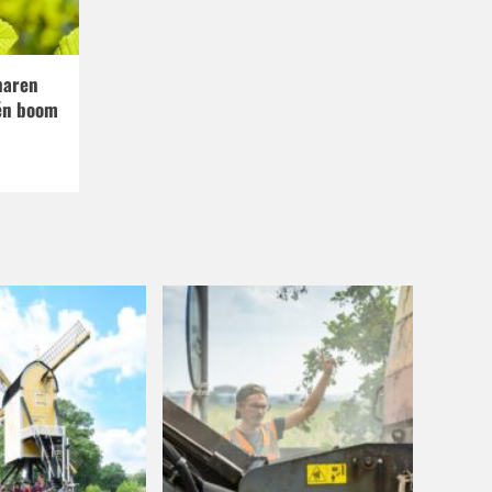
naren
én boom