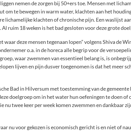
 liggen nemen de zorgen bij 50+ers toe. Mensen met lichame
eut om te bewegen in warm water, klachten aan het houdin
e lichamelijke klachten of chronische pijn. Een waslijst 
 Al ruim 18 weken is het bad gesloten voor deze grote doe
nziet waar deze mensen tegenaan lopen” volgens Shiva de Wi
dernemer o.a. in de horeca alle begrip voor de versoepelin
oep, waar zwemmen van essentieel belang is, is onbegrijpe
tgelopen lijven en pijn dusver toegenomen is dat het meer 
oische Bad in Hilversum met toestemming van de gemeent
deze doelgroep om in het water hun oefeningen te doen of 
 die nu twee keer per week komen zwemmen en dankbaar zij
waar nu voor gekozen is economisch gericht is en niet of n