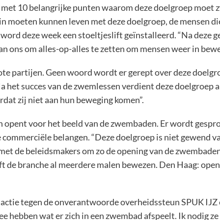
ief met 10 belangrijke punten waarom deze doelgroep moet
 in moeten kunnen leven met deze doelgroep, de mensen die m
 word deze week een stoeltjeslift geïnstalleerd. “Na deze
n ons om alles-op-alles te zetten om mensen weer in beweg
rote partijen. Geen woord wordt er gerept over deze doe
a het succes van de zwemlessen verdient deze doelgroep all
ordat zij niet aan hun beweging komen”.
 opent voor het beeld van de zwembaden. Er wordt gesproke
de commerciële belangen. “Deze doelgroep is niet gewend va
 met de beleidsmakers om zo de opening van de zwembaden 
t de branche al meerdere malen bewezen. Den Haag: open 
actie tegen de onverantwoorde overheidssteun SPUK IJZ 
ee hebben wat er zich in een zwembad afspeelt. Ik nodig ze 