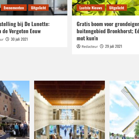
Evenementen
Uitgelicht
Laatste Nieuws
Uitgelicht
telling bij De Lunette:
Gratis boom voor grondeige
n de Vergeten Eeuw
buitengebied Bronkhorst; E
mot kun’n
30 juli 2021
ur
29 juli 2021
Redacteur