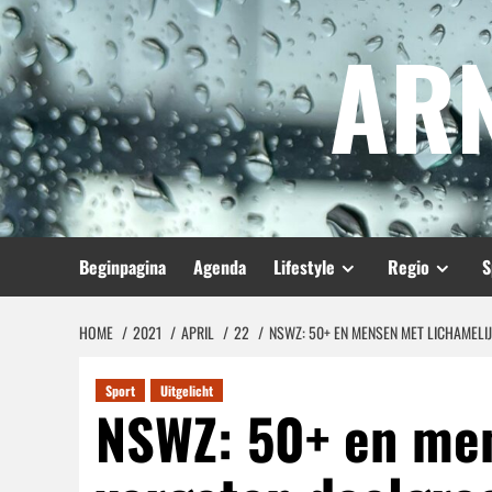
Spring
AR
naar
inhoud
Beginpagina
Agenda
Lifestyle
Regio
S
HOME
2021
APRIL
22
NSWZ: 50+ EN MENSEN MET LICHAMELI
Sport
Uitgelicht
NSWZ: 50+ en men