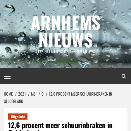
Spring
naar
ARNHEMS
inhoud
NIEUWS
LEES HET NIEUWS OP ARNHEM NIEUWS
Primair
menu
HOME
2021
MEI
9
12,6 PROCENT MEER SCHUURINBRAKEN IN
GELDERLAND
Uitgelicht
12,6 procent meer schuurinbraken in