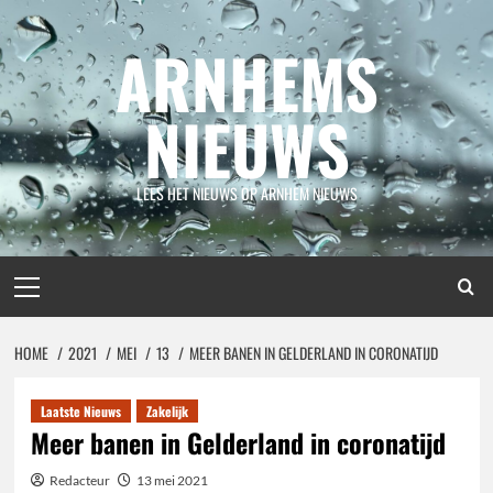
Spring
naar
ARNHEMS
inhoud
NIEUWS
LEES HET NIEUWS OP ARNHEM NIEUWS
Primair
menu
HOME
2021
MEI
13
MEER BANEN IN GELDERLAND IN CORONATIJD
Laatste Nieuws
Zakelijk
Meer banen in Gelderland in coronatijd
Redacteur
13 mei 2021