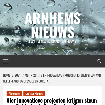
Spring
naar
ARNHEMS
inhoud
NIEUWS
LEES HET NIEUWS OP ARNHEM NIEUWS
Primair
menu
HOME
2021
MEI
26
VIER INNOVATIEVE PROJECTEN KRIJGEN STEUN VAN
GELDERLAND, OVERIJSSEL EN EUROPA
Algemeen
Laatste Nieuws
Vier innovatieve projecten krijgen steun