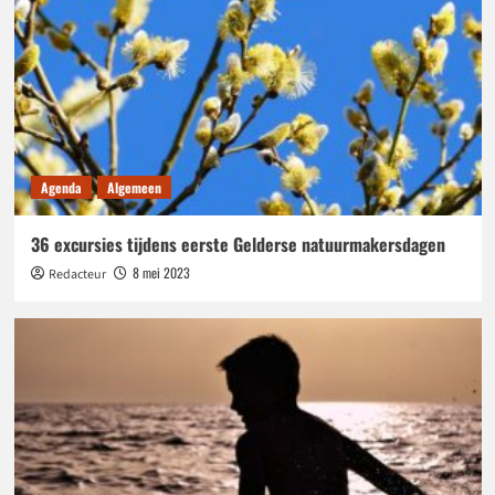
Agenda
Algemeen
36 excursies tijdens eerste Gelderse natuurmakersdagen
8 mei 2023
Redacteur