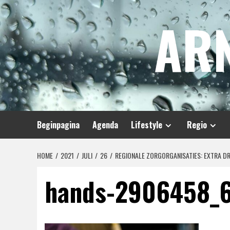
Spring
AR
naar
inhoud
Beginpagina
Agenda
Lifestyle
Regio
HOME
2021
JULI
26
REGIONALE ZORGORGANISATIES: EXTRA D
hands-2906458_