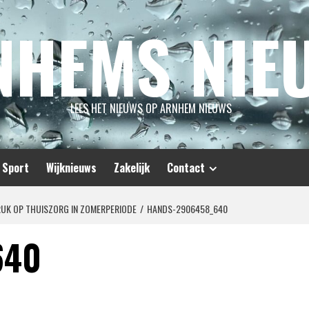
NHEMS NIE
LEES HET NIEUWS OP ARNHEM NIEUWS
Sport
Wijknieuws
Zakelijk
Contact
RUK OP THUISZORG IN ZOMERPERIODE
HANDS-2906458_640
640