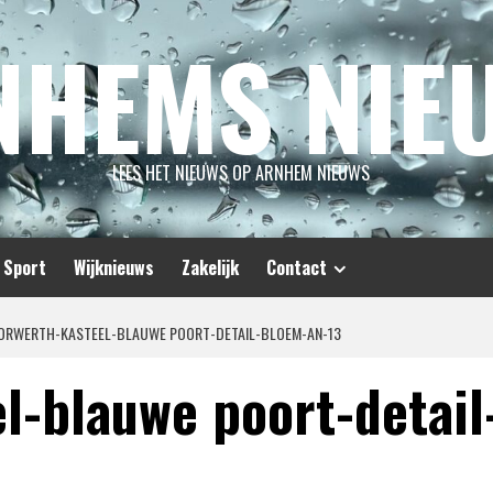
NHEMS NIE
LEES HET NIEUWS OP ARNHEM NIEUWS
Sport
Wijknieuws
Zakelijk
Contact
ORWERTH-KASTEEL-BLAUWE POORT-DETAIL-BLOEM-AN-13
l-blauwe poort-detai