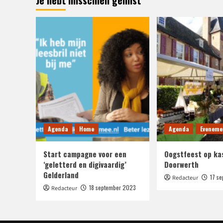
Je hebt misschien gemist
Agenda
Home
Agenda
Eveneme
Start campagne voor een
Oogstfeest op ka
‘geletterd en digivaardig’
Doorwerth
Gelderland
17 s
Redacteur
18 september 2023
Redacteur