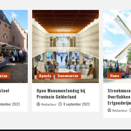
nten
Agenda
Evenementen
Home
steel
Open Monumentendag bij
Streekmuse
Provincie Gelderland
Overflakkee
Erfgoedvrijwi
eptember 2023
8 september 2023
Redacteur
Redacteur