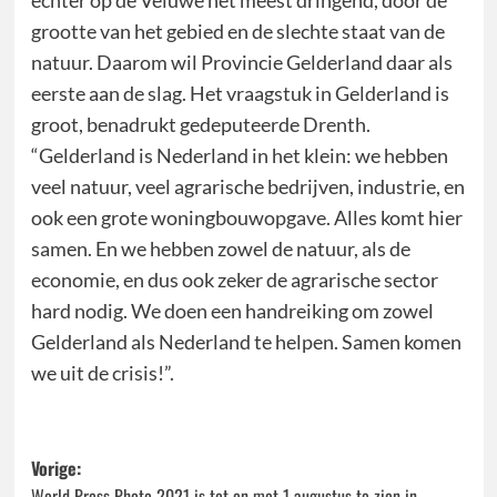
echter op de Veluwe het meest dringend, door de
grootte van het gebied en de slechte staat van de
natuur. Daarom wil Provincie Gelderland daar als
eerste aan de slag. Het vraagstuk in Gelderland is
groot, benadrukt gedeputeerde Drenth.
“Gelderland is Nederland in het klein: we hebben
veel natuur, veel agrarische bedrijven, industrie, en
ook een grote woningbouwopgave. Alles komt hier
samen. En we hebben zowel de natuur, als de
economie, en dus ook zeker de agrarische sector
hard nodig. We doen een handreiking om zowel
Gelderland als Nederland te helpen. Samen komen
we uit de crisis!”.
Bericht
Vorige:
World Press Photo 2021 is tot en met 1 augustus te zien in