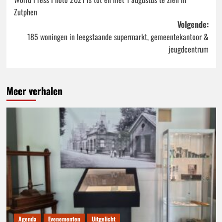
navigatie
Zutphen
Volgende:
185 woningen in leegstaande supermarkt, gemeentekantoor &
jeugdcentrum
Meer verhalen
Agenda
Evenementen
Uitgelicht