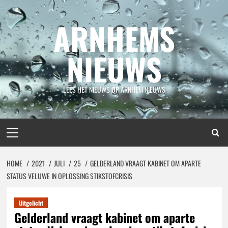
Spring
naar
ARNHEMS
inhoud
NIEUWS
LEES HET NIEUWS OP ARNHEM NIEUWS
Primair
menu
HOME
2021
JULI
25
GELDERLAND VRAAGT KABINET OM APARTE
STATUS VELUWE IN OPLOSSING STIKSTOFCRISIS
Uitgelicht
Gelderland vraagt kabinet om aparte